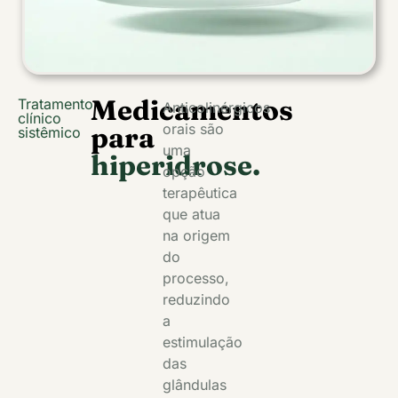
Medicamentos
Tratamento
Anticolinérgicos
clínico
orais são
para
sistêmico
uma
hiperidrose.
opção
terapêutica
que atua
na origem
do
processo,
reduzindo
a
estimulação
das
glândulas